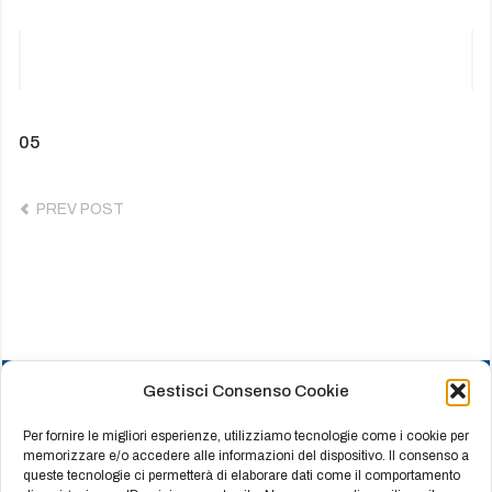
Navigazione
Previous
05
post:
articoli
PREV POST
Gestisci Consenso Cookie
HOME
CHI SIAMO
Per fornire le migliori esperienze, utilizziamo tecnologie come i cookie per
memorizzare e/o accedere alle informazioni del dispositivo. Il consenso a
PRODOTTI
queste tecnologie ci permetterà di elaborare dati come il comportamento