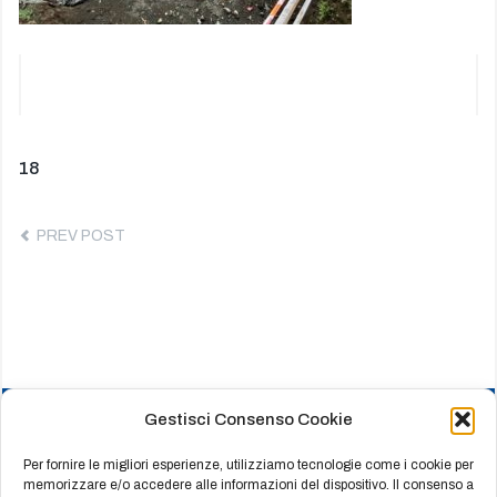
Navigazione
Previous
18
post:
articoli
PREV POST
Gestisci Consenso Cookie
HOME
CHI SIAMO
Per fornire le migliori esperienze, utilizziamo tecnologie come i cookie per
memorizzare e/o accedere alle informazioni del dispositivo. Il consenso a