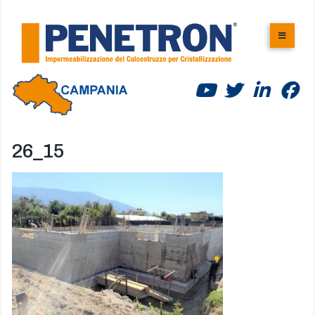
Skip
to
content
26_15