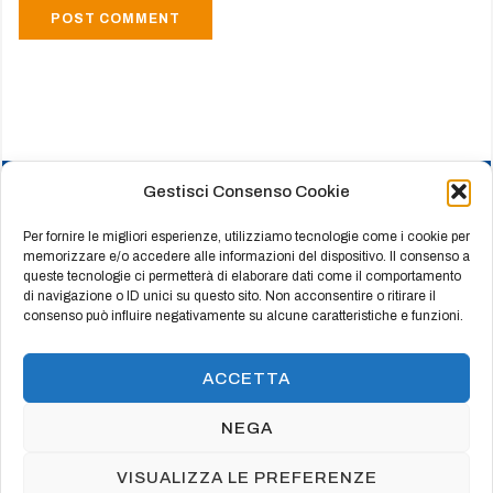
Gestisci Consenso Cookie
HOME
CHI SIAMO
Per fornire le migliori esperienze, utilizziamo tecnologie come i cookie per
memorizzare e/o accedere alle informazioni del dispositivo. Il consenso a
PRODOTTI
queste tecnologie ci permetterà di elaborare dati come il comportamento
di navigazione o ID unici su questo sito. Non acconsentire o ritirare il
REFERENZE
consenso può influire negativamente su alcune caratteristiche e funzioni.
CERTIFICATI
CONTATTI
ACCETTA
NEGA
© Copyright 2003 Vincenzo Cozzolino - CAMBAS
VISUALIZZA LE PREFERENZE
s.r.l. - P.Iva 05669120650