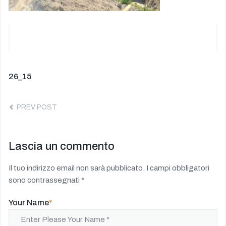
Navigazione
Previous
26_15
post:
articoli
PREV POST
Lascia un commento
Il tuo indirizzo email non sarà pubblicato.
I campi obbligatori
sono contrassegnati
*
Your Name
*