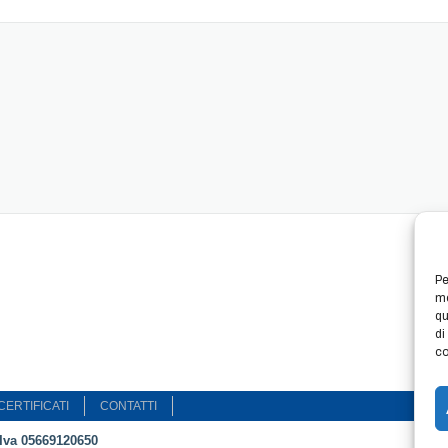
Pe
me
qu
di
co
CERTIFICATI
CONTATTI
.Iva 05669120650