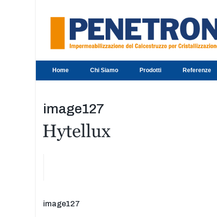
Skip
to
content
Home
Chi Siamo
Prodotti
Referenze
image127
Navigazione
Previous
image127
post: