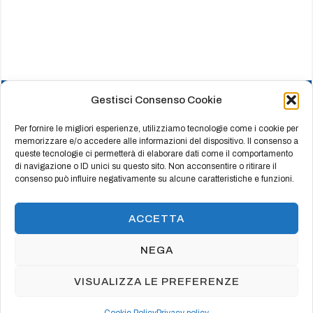
Gestisci Consenso Cookie
HOME
CHI SIAMO
Per fornire le migliori esperienze, utilizziamo tecnologie come i cookie per
memorizzare e/o accedere alle informazioni del dispositivo. Il consenso a
PRODOTTI
queste tecnologie ci permetterà di elaborare dati come il comportamento
di navigazione o ID unici su questo sito. Non acconsentire o ritirare il
REFERENZE
consenso può influire negativamente su alcune caratteristiche e funzioni.
CERTIFICATI
CONTATTI
ACCETTA
NEGA
© Copyright 2003 Vincenzo Cozzolino - CAMBAS
VISUALIZZA LE PREFERENZE
s.r.l. - P.Iva 05669120650