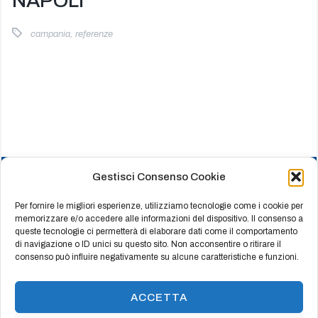
NAPOLI
campania
,
referenze
Gestisci Consenso Cookie
HOME
CHI SIAMO
Per fornire le migliori esperienze, utilizziamo tecnologie come i cookie per
memorizzare e/o accedere alle informazioni del dispositivo. Il consenso a
PRODOTTI
queste tecnologie ci permetterà di elaborare dati come il comportamento
di navigazione o ID unici su questo sito. Non acconsentire o ritirare il
REFERENZE
consenso può influire negativamente su alcune caratteristiche e funzioni.
CERTIFICATI
CONTATTI
ACCETTA