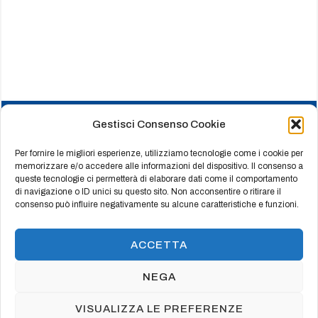
Gestisci Consenso Cookie
HOME
CHI SIAMO
Per fornire le migliori esperienze, utilizziamo tecnologie come i cookie per
memorizzare e/o accedere alle informazioni del dispositivo. Il consenso a
PRODOTTI
queste tecnologie ci permetterà di elaborare dati come il comportamento
REFERENZE
di navigazione o ID unici su questo sito. Non acconsentire o ritirare il
consenso può influire negativamente su alcune caratteristiche e funzioni.
CERTIFICATI
CONTATTI
ACCETTA
NEGA
© Copyright 2003 Vincenzo Cozzolino - CAMBAS
s.r.l. - P.Iva 05669120650
VISUALIZZA LE PREFERENZE