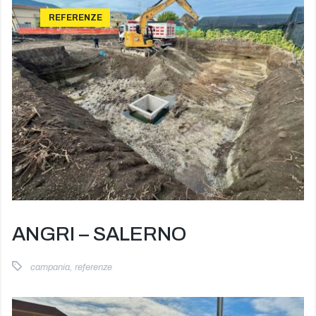
REFERENZE
ANGRI – SALERNO
campania
,
referenze