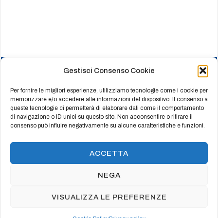
Gestisci Consenso Cookie
HOME
CHI SIAMO
Per fornire le migliori esperienze, utilizziamo tecnologie come i cookie per
memorizzare e/o accedere alle informazioni del dispositivo. Il consenso a
PRODOTTI
queste tecnologie ci permetterà di elaborare dati come il comportamento
di navigazione o ID unici su questo sito. Non acconsentire o ritirare il
REFERENZE
consenso può influire negativamente su alcune caratteristiche e funzioni.
CERTIFICATI
CONTATTI
ACCETTA
NEGA
© Copyright 2003 Vincenzo Cozzolino - CAMBAS
VISUALIZZA LE PREFERENZE
s.r.l. - P.Iva 05669120650