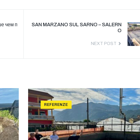
е чем п
SAN MARZANO SUL SARNO – SALERN
O
NEXT POST
REFERENZE