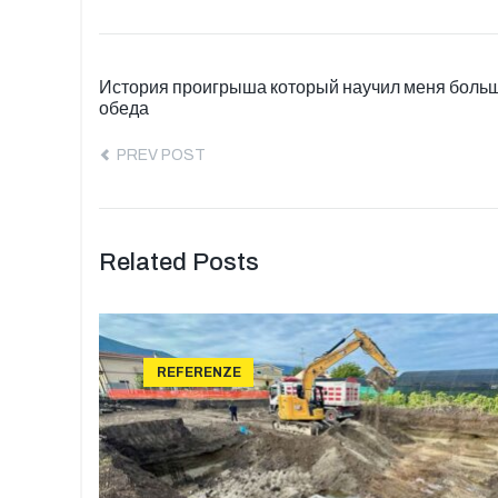
История проигрыша который научил меня больш
обеда
PREV POST
Related Posts
REFERENZE